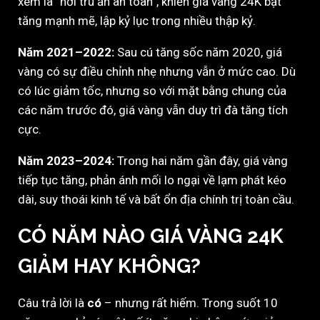
xem là “nơi trú ẩn an toàn”, khiến giá vàng 24K bật
tăng mạnh mẽ, lập kỷ lục trong nhiều thập kỷ.
Năm 2021–2022:
Sau cú tăng sốc năm 2020, giá
vàng có sự điều chỉnh nhẹ nhưng vẫn ở mức cao. Dù
có lúc giảm tốc, nhưng so với mặt bằng chung của
các năm trước đó, giá vàng vẫn duy trì đà tăng tích
cực.
Năm 2023–2024:
Trong hai năm gần đây, giá vàng
tiếp tục tăng, phản ánh mối lo ngại về lạm phát kéo
dài, suy thoái kinh tế và bất ổn địa chính trị toàn cầu.
CÓ NĂM NÀO GIÁ VÀNG 24K
GIẢM HAY KHÔNG?
Câu trả lời là
có
– nhưng rất hiếm. Trong suốt 10