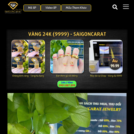
Mã SP
Video SP
Mẫu Tham Khảo