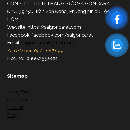
CÔNG TY TNHH TRANG SỨC SAIGONCARAT
Đ/C: 79/5C Trần Văn Đang, Phường Nhiêu Lộc, TP.
HCM
Website: https://saigoncarat.com
Facebook: facebook.com/saigoncarat
Email:
saigoncarat@gmail.com
Zalo/Viber: 0901.887.899
Hotline: 0866.255.688
Sitemap
Trang Sức
Giới Thiệu
Liên Hệ
Blog