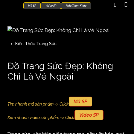
Mã SP
Video SP
Mẫu Tham Khảo
Kiến Thức Trang Sức
Đồ Trang Sức Đẹp: Không
Chỉ Là Vẻ Ngoài
Mã SP
Tìm nhanh mã sản phẩm -> Click
Video SP
Xem nhanh video sản phẩm -> Click
Trang sức luôn hiện diện trong mọi nền văn hóa, mọi