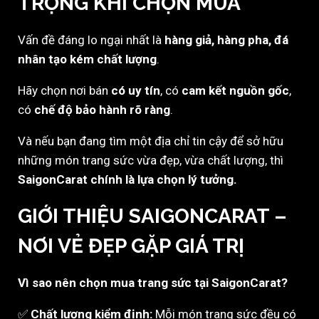
TRỌNG KHI CHỌN MUA
Vấn đề đáng lo ngại nhất là
hàng giả, hàng pha, đá
nhân tạo kém chất lượng
.
Hãy chọn nơi bán
có uy tín
, có
cam kết nguồn gốc
,
có
chế độ bảo hành rõ ràng
.
Và nếu bạn đang tìm một địa chỉ tin cậy để sở hữu
những món trang sức vừa đẹp, vừa chất lượng, thì
SaigonCarat chính là lựa chọn lý tưởng.
GIỚI THIỆU SAIGONCARAT –
NƠI VẺ ĐẸP GẶP GIÁ TRỊ
Vì sao nên chọn mua trang sức tại SaigonCarat?
✅
Chất lượng kiểm định:
Mỗi món trang sức đều có