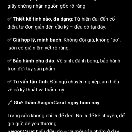
giấy chứng nhận nguồn gốc rõ ràng.
✅
Thiết kế tinh xảo, đa dạng:
Từ hiện đại đến cổ
điển, từ đơn giản đến cầu kỳ – đều có tại đây.
✅
Giá hợp lý, minh bạch:
Không đội giá, không “ảo”,
luôn có giá niêm yết rõ ràng.
✅
Bảo hành chu đáo:
Vệ sinh, đánh bóng, bảo hành
trọn đời tùy sản phẩm.
✅
Tư vấn tận tình:
Đội ngũ chuyên nghiệp, am hiểu
về cả kỹ thuật và thẩm mỹ.
🔗
Ghé thăm SaigonCarat ngay hôm nay
Trang sức không chỉ là để đeo. Nó là để kể chuyện, để
gìn giữ, để yêu thương.
SaigonCarat hiểu điều đó – và mỗi sản phẩm ở đây