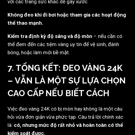
với các trang sức khác dễ gây xước.
Không đeo khi đi bơi hoặc tham gia các hoạt động
thể thao mạnh.
Kiểm tra định kỳ độ sáng và độ mòn
– nếu cần có
thể đem đến các tiệm vàng uy tín để vệ sinh, đánh
bóng, hoặc làm mới bề mặt.
7. TỔNG KẾT: ĐEO VÀNG 24K
– VẪN LÀ MỘT SỰ LỰA CHỌN
CAO CẤP NẾU BIẾT CÁCH
Việc đeo vàng 24K có bị mòn hay không là một câu
hỏi vừa đơn giản vừa phức tạp. Câu trả lời chính xác
là:
có, nhưng mức độ rất nhỏ và hoàn toàn có thể
kiểm soát được.