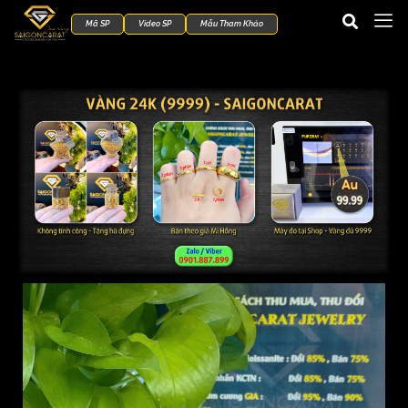
Mã SP
Video SP
Mẫu Tham Khảo