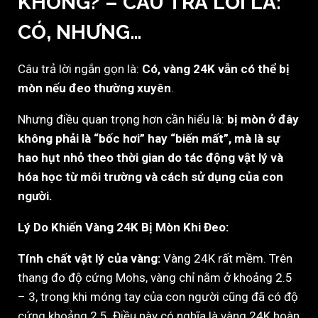
KHÔNG? – CÂU TRẢ LỜI LÀ:
CÓ, NHƯNG…
Câu trả lời ngắn gọn là:
Có, vàng 24K vẫn có thể bị
mòn nếu đeo thường xuyên
.
Nhưng điều quan trọng hơn cần hiểu là:
bị mòn ở đây
không phải là “bốc hơi” hay “biến mất”, mà là sự
hao hụt nhỏ theo thời gian do tác động vật lý và
hóa học từ môi trường và cách sử dụng của con
người.
Lý Do Khiến Vàng 24K Bị Mòn Khi Đeo:
Tính chất vật lý của vàng:
Vàng 24K rất mềm. Trên
thang đo độ cứng Mohs, vàng chỉ nằm ở khoảng 2.5
– 3, trong khi móng tay của con người cũng đã có độ
cứng khoảng 2.5. Điều này có nghĩa là vàng 24K hoàn