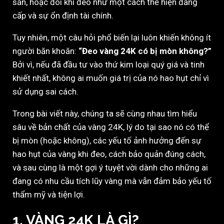
sản, hoặc đôi khi đeo như một cách thể hiện đẳng
cấp và sự ổn định tài chính.
Tuy nhiên, một câu hỏi phổ biến lại luôn khiến không ít
người băn khoăn:
“Đeo vàng 24K có bị mòn không?”
Bởi vì, nếu đã đầu tư vào thứ kim loại quý giá và tinh
khiết nhất, không ai muốn giá trị của nó hao hụt chỉ vì
sử dụng sai cách.
Trong bài viết này, chúng ta sẽ cùng nhau tìm hiểu
sâu về bản chất của vàng 24K, lý do tại sao nó có thể
bị mòn (hoặc không), các yếu tố ảnh hưởng đến sự
hao hụt của vàng khi đeo, cách bảo quản đúng cách,
và sau cùng là một gợi ý tuyệt vời dành cho những ai
đang có nhu cầu tích lũy vàng mà vẫn đảm bảo yếu tố
thẩm mỹ và tiện lợi.
1. VÀNG 24K LÀ GÌ?