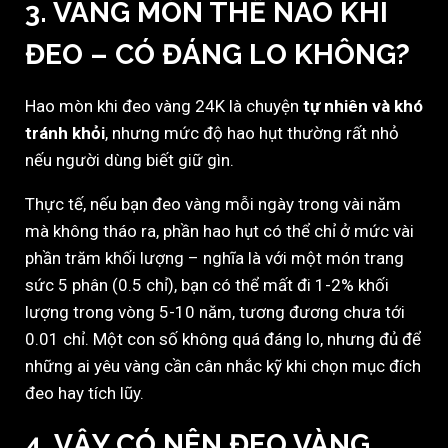
3. VÀNG MÒN THẾ NÀO KHI
ĐEO – CÓ ĐÁNG LO KHÔNG?
Hao mòn khi đeo vàng 24K là chuyện
tự nhiên và khó
tránh khỏi
, nhưng mức độ hao hụt thường rất nhỏ
nếu người dùng biết giữ gìn.
Thực tế, nếu bạn đeo vàng mỗi ngày trong vài năm
mà không tháo ra, phần hao hụt có thể chỉ ở mức vài
phần trăm khối lượng – nghĩa là với một món trang
sức 5 phân (0.5 chỉ), bạn có thể mất đi 1-2% khối
lượng trong vòng 5-10 năm, tương đương chưa tới
0.01 chỉ. Một con số không quá đáng lo, nhưng đủ để
những ai yêu vàng cần cân nhắc kỹ khi chọn mục đích
đeo hay tích lũy.
4. VẬY CÓ NÊN ĐEO VÀNG