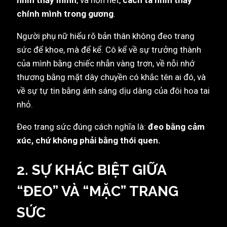
nhìn thấy mình
, và hơn hết,
cách ta nhìn thấy
chính mình trong gương
.
Người phụ nữ hiểu rõ bản thân không đeo trang
sức để khoe, mà để kể. Cô kể về sự trưởng thành
của mình bằng chiếc nhẫn vàng trơn, về nỗi nhớ
thương bằng mặt dây chuyền có khắc tên ai đó, và
về sự tự tin bằng ánh sáng dịu dàng của đôi hoa tai
nhỏ.
Đeo trang sức đúng cách nghĩa là:
đeo bằng cảm
xúc, chứ không phải bằng thói quen.
2. SỰ KHÁC BIỆT GIỮA
“ĐEO” VÀ “MẶC” TRANG
SỨC