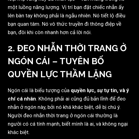
một luồng năng lượng. Vị trí bạn đặt chiếc nhẫn ấy
lên bàn tay không phải là ngẫu nhiên. Nó tiết lộ điều
bạn quan tâm. Nó vô thức truyền đi thông điệp về
bạn, đôi khi còn nhanh hơn cả lời nói.
2. ĐEO NHẪN THỜI TRANG Ở
NGÓN CÁI
– TUYÊN BỐ
QUYỀN LỰC THẦM LẶNG
Ngón cái là biểu tượng của
quyền lực, sự tự tin, và ý
chí cá nhân
. Không phải ai cũng đủ bản lĩnh để đeo
nhẫn ở ngón này, bởi nó khá khác biệt, dễ bị chú ý.
Người đeo nhẫn thời trang ở ngón cái thường là
người có cá tính mạnh, biết mình là ai, và không ngại
khác biệt.