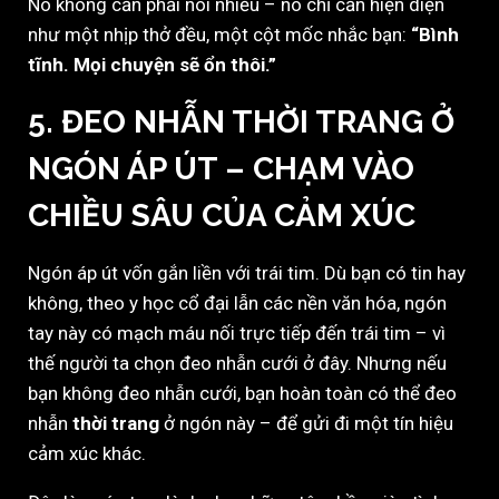
Nó không cần phải nói nhiều – nó chỉ cần hiện diện
như một nhịp thở đều, một cột mốc nhắc bạn:
“Bình
tĩnh. Mọi chuyện sẽ ổn thôi.”
5. ĐEO NHẪN THỜI TRANG Ở
NGÓN ÁP ÚT
– CHẠM VÀO
CHIỀU SÂU CỦA CẢM XÚC
Ngón áp út vốn gắn liền với trái tim. Dù bạn có tin hay
không, theo y học cổ đại lẫn các nền văn hóa, ngón
tay này có mạch máu nối trực tiếp đến trái tim – vì
thế người ta chọn đeo nhẫn cưới ở đây. Nhưng nếu
bạn không đeo nhẫn cưới, bạn hoàn toàn có thể đeo
nhẫn
thời trang
ở ngón này – để gửi đi một tín hiệu
cảm xúc khác.