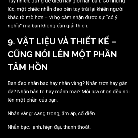
Tuy nhiên, đừng để điều này giới hạn bạn. Có những
lúc, một chiếc nhẫn đeo bên tay trái lại khiến người
khác tò mò hơn – vì họ cảm nhận được sự “có ý
nghĩa” mà bạn không cần giải thích.
9. VẬT LIỆU VÀ THIẾT KẾ –
CŨNG NÓI LÊN MỘT PHẦN
TÂM HỒN
Bạn đeo nhẫn bạc hay nhẫn vàng? Nhẫn trơn hay gắn
đá? Nhẫn bản to hay mảnh mai? Mỗi lựa chọn đều nói
lên một phần của bạn.
Nhẫn vàng: sang trọng, ấm áp, cổ điển.
Nhẫn bạc: lạnh, hiện đại, thanh thoát.