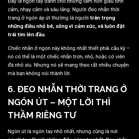
Đây là ngón tay dành cho những tâm hồn giàu tình
cảm, nhạy cảm và sâu lắng. Người đeo nhẫn thời
trang ở ngón áp út thường là người
trân trọng
những điều nhỏ bé, sống vì cảm xúc, và luôn đặt
trái tim lên đầu
.
Chiếc nhẫn ở ngón này không nhất thiết phải cầu kỳ –
nó có thể là một chiếc nhẫn trơn, nhỏ, hoặc có viên
đá nhỏ xíu. Nhưng nó sẽ mang theo rất nhiều chuyện
mà bạn không nói thành lời.
6. ĐEO NHẪN THỜI TRANG Ở
NGÓN ÚT
– MỘT LỜI THÌ
THẦM RIÊNG TƯ
Ngón út là ngón tay nhỏ nhất, nhưng cũng là nơi