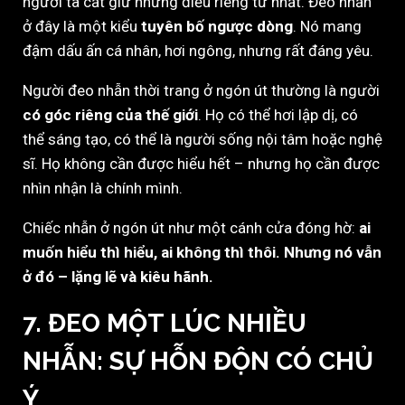
người ta cất giữ những điều riêng tư nhất. Đeo nhẫn
ở đây là một kiểu
tuyên bố ngược dòng
. Nó mang
đậm dấu ấn cá nhân, hơi ngông, nhưng rất đáng yêu.
Người đeo nhẫn thời trang ở ngón út thường là người
có góc riêng của thế giới
. Họ có thể hơi lập dị, có
thể sáng tạo, có thể là người sống nội tâm hoặc nghệ
sĩ. Họ không cần được hiểu hết – nhưng họ cần được
nhìn nhận là chính mình.
Chiếc nhẫn ở ngón út như một cánh cửa đóng hờ:
ai
muốn hiểu thì hiểu, ai không thì thôi. Nhưng nó vẫn
ở đó – lặng lẽ và kiêu hãnh.
7. ĐEO MỘT LÚC NHIỀU
NHẪN: SỰ HỖN ĐỘN CÓ CHỦ
Ý