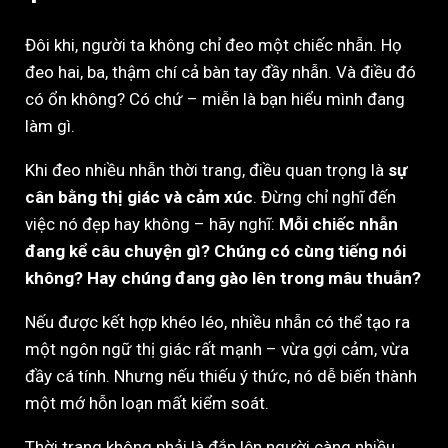
Đôi khi, người ta không chỉ đeo một chiếc nhẫn. Họ
đeo hai, ba, thậm chí cả bàn tay đầy nhẫn. Và điều đó
có ổn không? Có chứ – miễn là bạn hiểu mình đang
làm gì.
Khi đeo nhiều nhẫn thời trang, điều quan trọng là
sự
cân bằng thị giác và cảm xúc
. Đừng chỉ nghĩ đến
việc nó đẹp hay không – hãy nghĩ:
Mỗi chiếc nhẫn
đang kể câu chuyện gì? Chúng có cùng tiếng nói
không? Hay chúng đang gào lên trong mâu thuẫn?
Nếu được kết hợp khéo léo, nhiều nhẫn có thể tạo ra
một ngôn ngữ thị giác rất mạnh – vừa gợi cảm, vừa
đầy cá tính. Nhưng nếu thiếu ý thức, nó dễ biến thành
một mớ hỗn loạn mất kiểm soát.
Thời trang không phải là đắp lên người càng nhiều