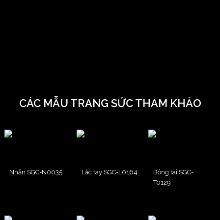
CÁC MẪU TRANG SỨC THAM KHẢO
Nhẫn SGC-N0035
Lắc tay SGC-L0164
Bông tai SGC-
T0129