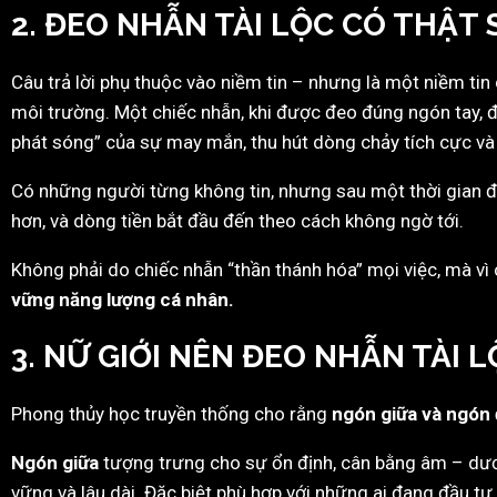
2. ĐEO NHẪN TÀI LỘC CÓ THẬT 
Câu trả lời phụ thuộc vào niềm tin – nhưng là một niềm tin
môi trường. Một chiếc nhẫn, khi được đeo đúng ngón tay, đ
phát sóng” của sự may mắn, thu hút dòng chảy tích cực và 
Có những người từng không tin, nhưng sau một thời gian đe
hơn, và dòng tiền bắt đầu đến theo cách không ngờ tới.
Không phải do chiếc nhẫn “thần thánh hóa” mọi việc, mà vì
vững năng lượng cá nhân.
3. NỮ GIỚI NÊN ĐEO NHẪN TÀI 
Phong thủy học truyền thống cho rằng
ngón giữa và ngón 
Ngón giữa
tượng trưng cho sự ổn định, cân bằng âm – dươn
vững và lâu dài. Đặc biệt phù hợp với những ai đang đầu tư, 