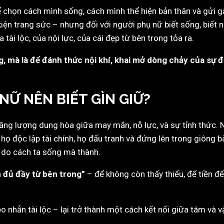
hể chọn cách mình sống, cách mình thể hiện bản thân và gửi g
iện trang sức – nhưng đối với người phụ nữ biết sống, biết n
 tài lộc, của nội lực, của cái đẹp từ bên trong tỏa ra.
, mà là để đánh thức nội khí, khai mở dòng chảy của sự đ
Ụ NỮ NÊN BIẾT GÌN GIỮ?
 năng lượng dung hòa giữa may mắn, nỗ lực, và sự tỉnh thức.
 độc lập tài chính, họ đấu tranh và đứng lên trong giông bão
 do cách ta sống mà thành.
n đủ đầy từ bên trong”
– để không còn thấy thiếu, để tiền 
eo nhẫn tài lộc – lại trở thành một cách kết nối giữa tâm và v