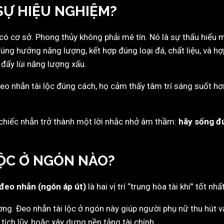
SỰ HIỆU NGHIỆM?
 có cơ sở. Phong thủy không phải mê tín. Nó là sự thấu hiểu 
úng hướng năng lượng, kết hợp đúng loại đá, chất liệu, và h
đẩy lùi năng lượng xấu.
o nhẫn tài lộc đúng cách, họ cảm thấy tâm trí sáng suốt hơn
 chiếc nhẫn trở thành một lời nhắc nhở âm thầm:
hãy sống đú
LỘC Ở NGÓN NÀO?
đeo nhẫn (ngón áp út)
là hai vị trí “trung hòa tài khí” tốt nh
g. Đeo nhẫn tài lộc ở ngón này giúp người phụ nữ thu hút v
tích lũy, hoặc xây dựng nền tảng tài chính.