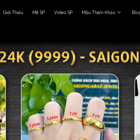
Giới Thiệu
Mã SP
Video SP
Mẫu Tham Khảo
Blo