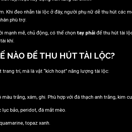
m. Khi đeo nhẫn tài lộc ở đây, người phụ nữ dễ thu hút các m
nhân phù trợ.
ời mạnh mẽ, chủ động, có thể chọn
tay phải
để thu hút tài l
ài khí.
Ế NÀO ĐỂ THU HÚT TÀI LỘC?
trang trí, mà là vật “kích hoạt” năng lượng tài lộc:
ó màu trắng, xám, ghi. Phù hợp với đá thạch anh trắng, kim c
 lục bảo, peridot, đá mắt mèo.
aquamarine, topaz xanh.