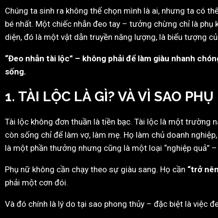
Chúng ta sinh ra không thể chọn mình là ai, nhưng ta có t
bé nhất. Một chiếc nhẫn đeo tay – tưởng chừng chỉ là phụ k
diện, đó là một vật dẫn truyền năng lượng, là biểu tượng của
“Đeo nhẫn tài lộc” – không phải để làm giàu nhanh chóng
sống.
1. TÀI LỘC LÀ GÌ? VÀ VÌ SAO PH
Tài lộc không đơn thuần là tiền bạc. Tài lộc là một trường
còn sống chỉ để làm vợ, làm mẹ. Họ làm chủ doanh nghiệp, họ
là một phần thưởng nhưng cũng là một loại “nghiệp quả” –
Phụ nữ không cần chạy theo sự giàu sang. Họ cần
“trở nê
phải một cơn đói.
Và đó chính là lý do tại sao phong thủy – đặc biệt là việc đ