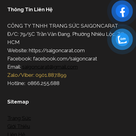
Thông Tin Liên Hệ
CÔNG TY TNHH TRANG SỨC SAIGONCARAT
Đ/C: 79/5C Trần Văn Đang, Phường Nhiêu Lộc, TP.
HCM
Website: https://saigoncarat.com
Facebook: facebook.com/saigoncarat
Email:
saigoncarat@gmail.com
Zalo/Viber: 0901.887.899
Hotline: 0866.255.688
Sitemap
Trang Sức
Giới Thiệu
Liên Hệ