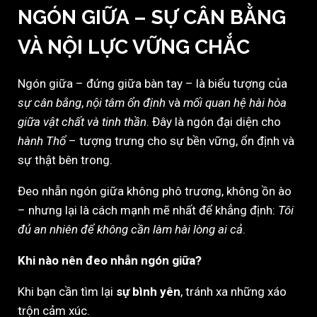
NGÓN GIỮA – SỰ CÂN BẰNG
VÀ NỘI LỰC VỮNG CHẮC
Ngón giữa – đứng giữa bàn tay – là biểu tượng của
sự cân bằng
,
nội tâm ổn định
và
mối quan hệ hài hòa
giữa vật chất và tinh thần
. Đây là ngón đại diện cho
hành Thổ
– tượng trưng cho sự bền vững, ổn định và
sự thật bên trong.
Đeo nhẫn ngón giữa không phô trương, không ồn ào
– nhưng lại là cách mạnh mẽ nhất để khẳng định:
Tôi
đủ an nhiên để không cần làm hài lòng ai cả
.
Khi nào nên đeo nhẫn ngón giữa?
Khi bạn cần tìm lại
sự bình yên
, tránh xa những xáo
trộn cảm xúc.