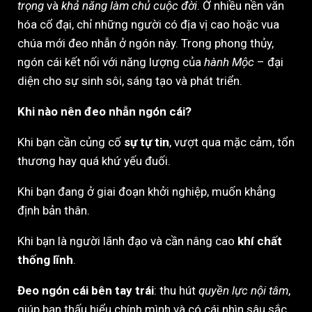
trọng
và
khả năng làm chủ cuộc đời
. Ở nhiều nền văn
hóa cổ đại, chỉ những người có địa vị cao hoặc vua
chúa mới đeo nhẫn ở ngón này. Trong phong thủy,
ngón cái kết nối với năng lượng của
hành Mộc
– đại
diện cho sự sinh sôi, sáng tạo và phát triển.
Khi nào nên đeo nhẫn ngón cái?
Khi bạn cần củng cố
sự tự tin
, vượt qua mặc cảm, tổn
thương hay quá khứ yếu đuối.
Khi bạn đang ở giai đoạn khởi nghiệp, muốn khẳng
định bản thân.
Khi bạn là người lãnh đạo và cần nâng cao
khí chất
thống lĩnh
.
Đeo ngón cái bên tay trái
: thu hút
quyền lực nội tâm
,
giúp bạn thấu hiểu chính mình và có cái nhìn sâu sắc.