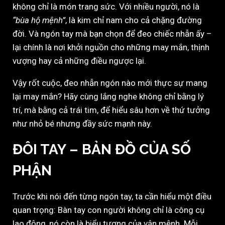
không chỉ là món trang sức. Với nhiều người, nó là
“bùa hộ mệnh”
, là kim chỉ nam cho cả chặng đường
đời. Và ngón tay mà bạn chọn để đeo chiếc nhẫn ấy –
lại chính là nơi khởi nguồn cho những may mắn, thịnh
vượng hay cả những điều ngược lại.
Vậy rốt cuộc, đeo nhẫn ngón nào mới thực sự mang
lại may mắn? Hãy cùng lắng nghe không chỉ bằng lý
trí, mà bằng cả trái tim, để hiểu sâu hơn về thứ tưởng
như nhỏ bé nhưng đầy sức mạnh này.
ĐÔI TAY – BẢN ĐỒ CỦA SỐ
PHẬN
Trước khi nói đến từng ngón tay, ta cần hiểu một điều
quan trọng: Bàn tay con người không chỉ là công cụ
lao động, nó còn là biểu tượng của vận mệnh. Mỗi