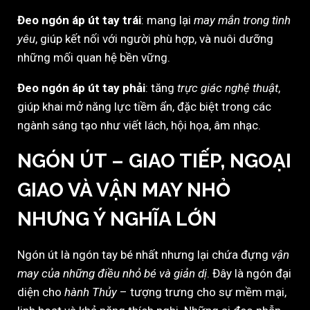
Đeo ngón áp út tay trái
: mang lại
may mắn trong tình
yêu
, giúp kết nối với người phù hợp, và nuôi dưỡng
những mối quan hệ bền vững.
Đeo ngón áp út tay phải
: tăng
trực giác nghệ thuật
,
giúp khai mở năng lực tiềm ẩn, đặc biệt trong các
ngành sáng tạo như viết lách, hội họa, âm nhạc.
NGÓN ÚT – GIAO TIẾP, NGOẠI
GIAO VÀ VẬN MAY NHỎ
NHƯNG Ý NGHĨA LỚN
Ngón út là ngón tay bé nhất nhưng lại chứa đựng
vận
may của những điều nhỏ bé và giản dị
. Đây là ngón đại
diện cho
hành Thủy
– tượng trưng cho sự mềm mại,