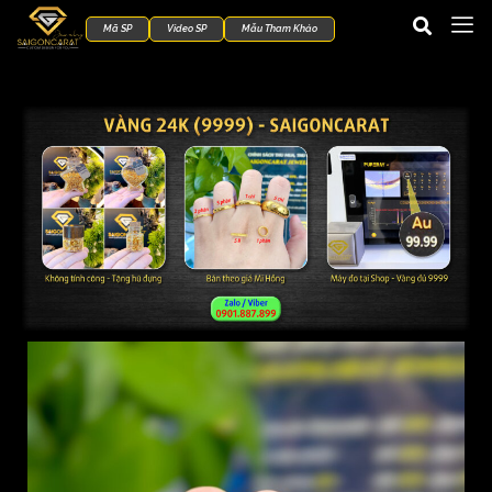
Mã SP
Video SP
Mẫu Tham Khảo