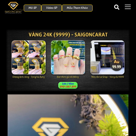
Mã SP
Video SP
Mẫu Tham Khảo