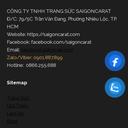
CÔNG TY TNHH TRANG SỨC SAIGONCARAT
Đ/C: 79/5C Trần Văn Đang, Phường Nhiêu Lộc, TP.
HCM
Website: https://saigoncarat.com
Facebook: facebook.com/saigoncarat
Email:
saigoncarat@gmail.com
Zalo/Viber: 0901.887.899
Hotline: 0866.255.688
Sitemap
Trang Sức
Giới Thiệu
Liên Hệ
Blog