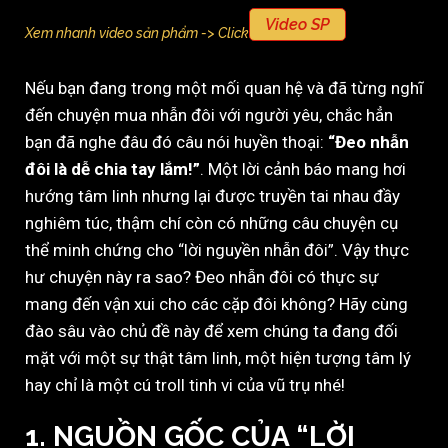
Video SP
Xem nhanh video sản phẩm -> Click
Nếu bạn đang trong một mối quan hệ và đã từng nghĩ
đến chuyện mua nhẫn đôi với người yêu, chắc hẳn
bạn đã nghe đâu đó câu nói huyền thoại:
“Đeo nhẫn
đôi là dễ chia tay lắm!”
. Một lời cảnh báo mang hơi
hướng tâm linh nhưng lại được truyền tai nhau đầy
nghiêm túc, thậm chí còn có những câu chuyện cụ
thể minh chứng cho “lời nguyền nhẫn đôi”. Vậy thực
hư chuyện này ra sao? Đeo nhẫn đôi có thực sự
mang đến vận xui cho các cặp đôi không? Hãy cùng
đào sâu vào chủ đề này để xem chúng ta đang đối
mặt với một sự thật tâm linh, một hiện tượng tâm lý
hay chỉ là một cú troll tinh vi của vũ trụ nhé!
1.
NGUỒN GỐC CỦA “LỜI