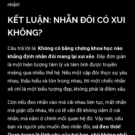
nhẫn!
KẾT LUẬN: NHẪN ĐÔI CÓ XUI
KHÔNG?
Câu trả lời là:
Không có bằng chứng khoa học nào
khẳng định nhẫn đôi mang lại xui xẻo
. Đây đơn giản
là một hiện tượng tâm lý và tâm linh được truyền
miệng qua nhiều thế hệ. Nếu một cặp đôi thực sự yêu
nhau, thấu hiểu và tôn trọng nhau, thì một chiếc nhẫn
sẽ chỉ là một biểu tượng đẹp, không phải là điềm xấu.
Còn nếu đeo nhẫn vào mà cãi nhau liên tục, mất nhẫn
mà giận dỗi nhau, thì có lẽ vấn đề không nằm ở cái
nhẫn, mà nằm ở chính mối quan hệ đó. Vậy nên, nếu
bạn và người yêu muốn đeo nhẫn đôi,
cứ đeo thôi!
Quan trọng là tình yêu của hai bạn, chứ không phải