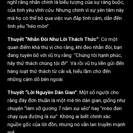
nghĩ rằng nhẫn chính là biểu tượng của sự ràng buộc,
của tình yêu vĩnh cửu. Nhưng chính vì sự yên tâm này
mà họ có thể bỏ qua việc vun đắp tình cảm, dẫn đến
tình yêu “héo mòn”.
Thuyết “Nhẫn Đôi Như Lời Thách Thức”
: Có một
quan điểm khá thú vị cho rằng, khi đeo nhẫn đôi, bạn
đang tuyên bố với vũ trụ rằng: “Chúng tôi hạnh phúc,
hãy thử thách chúng tôi đi!”. Và rồi vũ trụ liền gửi đến
hàng loạt thử thách từ cãi vã, hiểu lầm cho đến
những cám dỗ bên ngoài.
Thuyết “Lời Nguyền Dân Gian”
: Một số người cho
rằng đây đơn thuần là một mê tín dân gian, giống như
chuyện “làm vỡ gương 7 năm xui xẻo” hay “mèo đen
chạy qua đường là xui”. Không ai biết chính xác
nguồn gốc của lời đồn, nhưng nó vẫn lan truyền mạnh
mẽ.