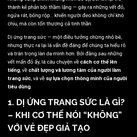
thành kẻ phản bội thầm lặng — gây ra những vết đỏ,
ngứa rát, bỏng rộp… khiến người đeo không chỉ khó
chịu, mà còn tổn thương cả tinh thần.
Dị ứng trang sức — một điều tưởng chừng nhỏ bé,
nhưng thực ra lại là vấn đề đáng để chúng ta hiểu rõ
và trân trọng làn da mình hơn. Bởi đằng sau những
vết mẩn đỏ ấy, là câu chuyện về
cách cơ thể lên
tiếng
, về
chất lượng và lương tâm của người làm
trang sức
, và về
sự lựa chọn thông minh của người
tiêu dùng
.
1. DỊ ỨNG TRANG SỨC LÀ GÌ?
– KHI CƠ THỂ NÓI “KHÔNG”
VỚI VẺ ĐẸP GIẢ TẠO