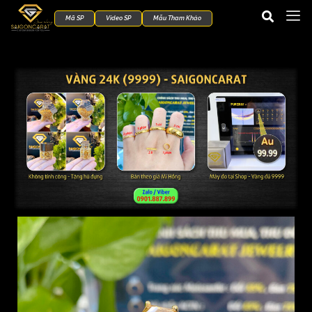
Mã SP
Video SP
Mẫu Tham Khảo