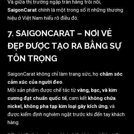
Và giữa thị trường ngập tràn hàng trôi nổi,
SaigonCarat
chính là một trong số ít những thương
hiệu ở Việt Nam hiểu rõ điều đó.
7. SAIGONCARAT – NƠI VẺ
ĐẸP ĐƯỢC TẠO RA BẰNG SỰ
TÔN TRỌNG
SaigonCarat không chỉ làm trang sức, họ
chăm sóc
cảm xúc của người đeo
.
Mỗi sản phẩm được chế tác từ
vàng, bạc, và kim
cương đạt chuẩn quốc tế
, cam kết
không chứa
nickel, không pha tạp kim loại gây kích ứng
, và
được kiểm định nghiêm ngặt trước khi đến tay khách
hàng.