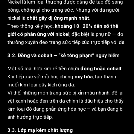
Nickel là kim loại thường được dùng để tạo độ sáng
bóng, chống gỉ cho trang sức. Nhưng với da người,
nickel là
chất gây dị ứng mạnh nhất
.
Theo thống kê y học,
khoảng 10–20% dân số thế
giới có phản ứng với nickel
, đặc biệt là phụ nữ — do
thường xuyên đeo trang sức tiếp xúc trực tiếp với da.
3.2. Đồng và cobalt – “kẻ tòng phạm” nguy hiểm
Một số loại hợp kim rẻ tiền chứa
đồng hoặc cobalt
.
Khi tiếp xúc với mồ hôi, chúng
oxy hóa
, tạo thành
muối kim loại gây kích ứng da.
Vì thế, những món trang sức bị xỉn màu nhanh, để lại
vệt xanh hoặc đen trên da chính là dấu hiệu cho thấy
kim loại đó đang phản ứng hóa học – và bạn đang bị
ảnh hưởng trực tiếp.
3.3. Lớp mạ kém chất lượng