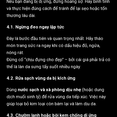
Nếu bạn đang bị dị ứng, đừng hoảng sợ. Hãy bình tĩnh
và thực hiện đúng cách để tránh để lại sẹo hoặc tổn
thương lâu dài.
4.1. Ngừng đeo ngay lập tức
Đây là bước đầu tiên và quan trọng nhất. Hãy tháo
món trang sức ra ngay khi có dấu hiệu đỏ, ngứa,
nóng rát.
Đừng cố “chịu đựng cho đẹp” – bởi cái giá phải trả có
thể là làn da sưng tấy suốt nhiều ngày.
4.2. Rửa sạch vùng da bị kích ứng
Dùng
nước sạch và xà phòng dịu nhẹ
(hoặc dung
dịch muối sinh lý) để rửa vùng da tiếp xúc. Việc này
giúp loại bỏ kim loại còn bám lại và làm dịu da.
4.3. Chườm lạnh hoặc bôi kem chống dị ứng