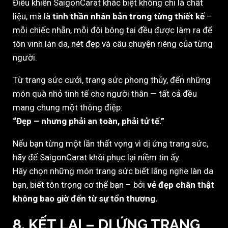
Điều khiến SaigonCarat khác biệt không chỉ là chất
liệu, mà là
tinh thần nhân bản trong từng thiết kế
–
mỗi chiếc nhẫn, mỗi đôi bông tai đều được làm ra để
tôn vinh làn da, nét đẹp và câu chuyện riêng của từng
người.
Từ trang sức cưới, trang sức phong thủy, đến những
món quà nhỏ tinh tế cho người thân — tất cả đều
mang chung một thông điệp:
“Đẹp – nhưng phải an toàn, phải tử tế.”
Nếu bạn từng một lần thất vọng vì dị ứng trang sức,
hãy để SaigonCarat khôi phục lại niềm tin ấy.
Hãy chọn những món trang sức biết lắng nghe làn da
bạn, biết tôn trọng cơ thể bạn – bởi
vẻ đẹp chân thật
không bao giờ đến từ sự tổn thương.
8. KẾT LẠI – DỊ ỨNG TRANG