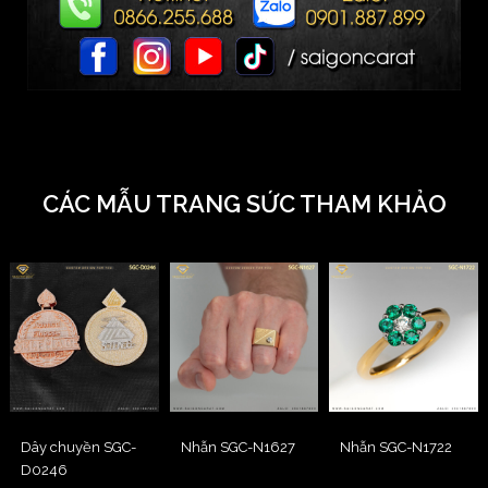
CÁC MẪU TRANG SỨC THAM KHẢO
Dây chuyền SGC-
Nhẫn SGC-N1627
Nhẫn SGC-N1722
D0246