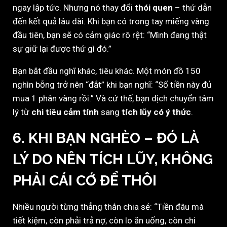
ngay lập tức. Nhưng nó thay đổi
thói quen
– thứ dẫn
đến kết quả lâu dài. Khi bạn có trong tay miếng vàng
đầu tiên, bạn sẽ có cảm giác rõ rệt: “Mình đang thật
sự giữ lại được thứ gì đó.”
Bạn bắt đầu nghĩ khác, tiêu khác. Một món đồ 150
nghìn bỗng trở nên “đắt” khi bạn nghĩ: “Số tiền này đủ
mua 1 phân vàng rồi.” Và cứ thế, bạn dịch chuyển tâm
lý từ
chi tiêu cảm tính
sang
tích lũy có ý thức
.
6. KHI BẠN NGHÈO – ĐÓ LÀ
LÝ DO NÊN TÍCH LŨY, KHÔNG
PHẢI CÁI CỚ ĐỂ THÔI
Nhiều người từng thẳng thắn chia sẻ: “Tiền đâu mà
tiết kiệm, còn phải trả nợ, còn lo ăn uống, còn chi