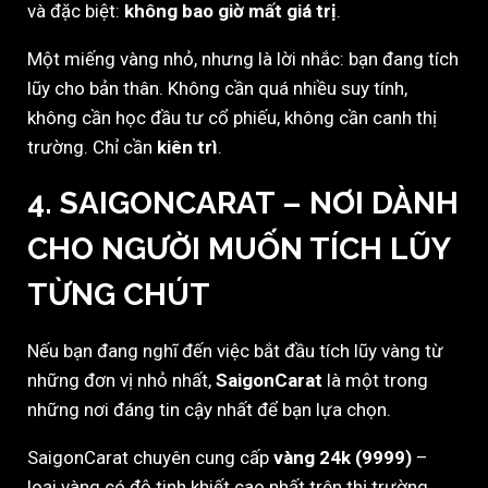
và đặc biệt:
không bao giờ mất giá trị
.
Một miếng vàng nhỏ, nhưng là lời nhắc: bạn đang tích
lũy cho bản thân. Không cần quá nhiều suy tính,
không cần học đầu tư cổ phiếu, không cần canh thị
trường. Chỉ cần
kiên trì
.
4. SAIGONCARAT – NƠI DÀNH
CHO NGƯỜI MUỐN TÍCH LŨY
TỪNG CHÚT
Nếu bạn đang nghĩ đến việc bắt đầu tích lũy vàng từ
những đơn vị nhỏ nhất,
SaigonCarat
là một trong
những nơi đáng tin cậy nhất để bạn lựa chọn.
SaigonCarat chuyên cung cấp
vàng 24k (9999)
–
loại vàng có độ tinh khiết cao nhất trên thị trường,