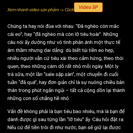
Video SP
Xem nhanh video sản phẩm -> Click
Chúng ta hay nói đùa với nhau: “Đã nghèo còn mắc
cái eo”, hay “đã nghèo mà còn lỡ tiêu hoài”. Những
câu nói ấy dường như vô tình phản ánh một thực tế
âm thầm nhưng dai dẳng: dù biết túi tiền eo hẹp,
nhiều người vẫn cứ tiêu xài theo cảm hứng, theo thói
quen, theo những cám dỗ rất nhỏ mỗi ngày. Một ly
trà sữa, một lần “sale sập sàn”, một chuyến đi cuối
tuần “đã quá”, hay đơn giản chỉ là sự nuông chiều bản
thân trong phút ngắn ngủi – tất cả cộng dồn lại thành
những con số chẳng hề nhỏ.
Vấn đề không phải là bạn tiêu bao nhiêu, mà là bạn để
dành được gì sau từng lần “lỡ tiêu” ấy. Câu hỏi đặt ra:
Nếu cứ để tiền trôi đi như nước, bạn sẽ giữ lại được