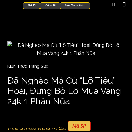
Mã SP
Video SP
Mẫu Tham Khảo
Kiến Thức Trang Sức
Đã Nghèo Mà Cứ “Lỡ Tiêu”
Hoài, Đừng Bỏ Lỡ Mua Vàng
24k 1 Phân Nữa
Mã SP
Tìm nhanh mã sản phẩm -> Click