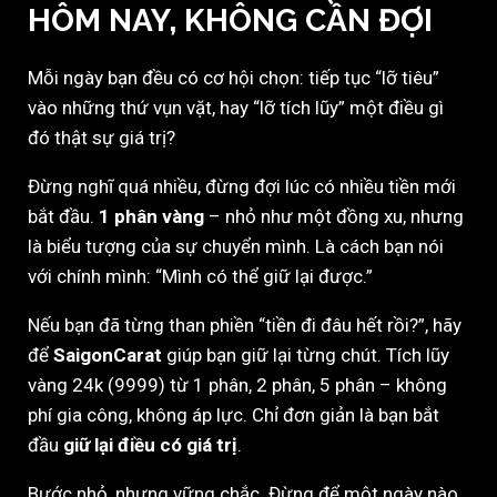
HÔM NAY, KHÔNG CẦN ĐỢI
Mỗi ngày bạn đều có cơ hội chọn: tiếp tục “lỡ tiêu”
vào những thứ vụn vặt, hay “lỡ tích lũy” một điều gì
đó thật sự giá trị?
Đừng nghĩ quá nhiều, đừng đợi lúc có nhiều tiền mới
bắt đầu.
1 phân vàng
– nhỏ như một đồng xu, nhưng
là biểu tượng của sự chuyển mình. Là cách bạn nói
với chính mình: “Mình có thể giữ lại được.”
Nếu bạn đã từng than phiền “tiền đi đâu hết rồi?”, hãy
để
SaigonCarat
giúp bạn giữ lại từng chút. Tích lũy
vàng 24k (9999) từ 1 phân, 2 phân, 5 phân – không
phí gia công, không áp lực. Chỉ đơn giản là bạn bắt
đầu
giữ lại điều có giá trị
.
Bước nhỏ, nhưng vững chắc. Đừng để một ngày nào