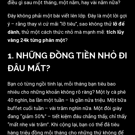
điều gì sau một tháng, một năm, hay vài năm nữa?
Đây không phải một bài viết lên lớp. Đây là một lời gợi
ý – rằng thay vì cứ mãi “lỡ tiêu”, sao không thử
lỡ để
dành
, thử một cách thức nhỏ mà mạnh mẽ:
tích lũy
vàng 24k từng phân một
?
1. NHỮNG ĐỒNG TIỀN NHỎ ĐI
ĐÂU MẤT?
Bạn có từng ngồi tính lại, mỗi tháng bạn tiêu bao
nhiêu cho những khoản không rõ ràng? Một ly cà phê
40 nghìn, ba lần một tuần – là gần nửa triệu. Một bữa
buffet cuối tuần – vài trăm nghìn nữa. Một đôi giày
đang “giảm 50%” – tiết kiệm đâu chẳng thấy, chỉ thấy
“mất nhẹ vài trăm”. Khi cộng lại, bạn có thể đã tiêu
hàng triệu đồng mỗi tháng cho những thứ không để