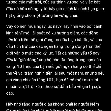
tượng của mặt trời, của sự thịnh vượng, và việc bắt
đầu sở hữu nó ngay từ bây giờ chính là cách bạn gieo
hạt giống cho một tương lai vững chãi.
Vậy có nên mua ngay lúc này? Hãy nhìn vào bối cảnh
kinh tế vĩ mô: lãi suất có xu hướng giảm, các đồng
tiền lớn trên thế giới đang có dấu hiệu bất ổn, và nhu
cầu tích trữ của các ngân hàng trung ương trên thế
giới vẫn ở mức cao kỷ lục. Tất cả những yếu tố này
đều là “gió đông” ủng hộ cho đà tăng trung hạn của
vàng. 10 triệu của bạn nếu gửi ngân hàng có thể chỉ
thu về vài trăm nghìn tiền lãi sau một năm, nhưng nếu
giá vàng chỉ cần tăng 10%, bạn đã có một mức lợi
nhuận vượt trội kèm theo sự đảm bảo về giá trị cực
cao.
Hãy nhớ rằng, người giàu không phải là người kiếm
được nhiều tiền nhất, mà là người giữ lại được nhiều