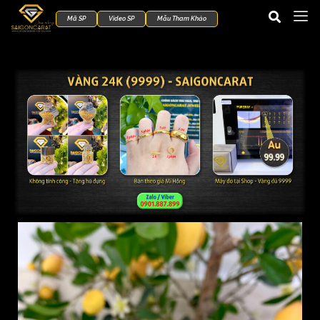
Mã SP
Video SP
Mẫu Tham Khảo