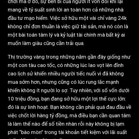
chơi mà ở đó, sự bền bỉ của người ít vốn đôi khi lại
mang về tỷ suất sinh lời an toàn hơn cả những nhà
đầu tư mạo hiểm. Việc sở hữu một vài chỉ vàng 24k
không chỉ đơn thuần là việc giữ tài sản, mà nó còn là
một bài toán tâm lý và kỷ luật tài chính mà bất kỳ ai
muốn làm giàu cũng cần trải qua.
Thị trường vàng trong những năm gần đây giống như
một con tàu cao tốc, có những lúc lao vọt lên đỉnh
cao lịch sử khiến nhiều người tiếc nuối vì đã không
mua sớm hơn, nhưng cũng có lúc rung lắc mạnh
khiến không ít người lo sợ. Tuy nhiên, với số vốn dưới
10 triệu đồng, bạn đang sở hữu một lợi thế cực lớn:
đó là sự linh hoạt. Bạn không cần phải quá đau đầu về
việc chốt lời hàng tỷ đồng, mà điều bạn cần quan tâm
là làm thế nào để số tiền nhàn rỗi này không bị lạm
phát “bào mòn” trong tài khoản tiết kiệm với lãi suất