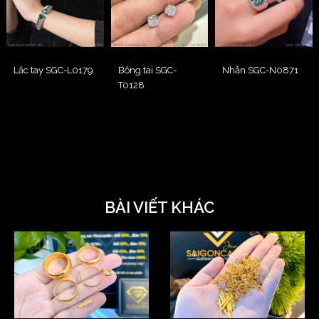
Lắc tay SGC-L0179
Bông tai SGC-
Nhẫn SGC-N0871
T0128
BÀI VIẾT KHÁC