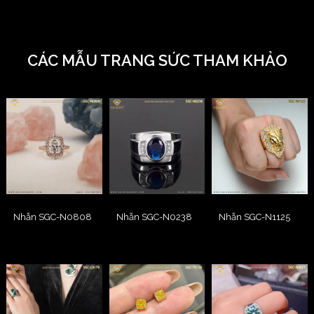
CÁC MẪU TRANG SỨC THAM KHẢO
Nhẫn SGC-N0808
Nhẫn SGC-N0238
Nhẫn SGC-N1125