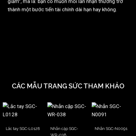
giảm”, mà là: bạn có muốn mỗi lần nhận thưởng trở
thành một bước tiến tài chính dài hạn hay không.
CÁC MẪU TRANG SỨC THAM KHẢO
Lắc tay SGC-L0128
Nhẫn cặp SGC-
Nhẫn SGC-N0091
WR-038