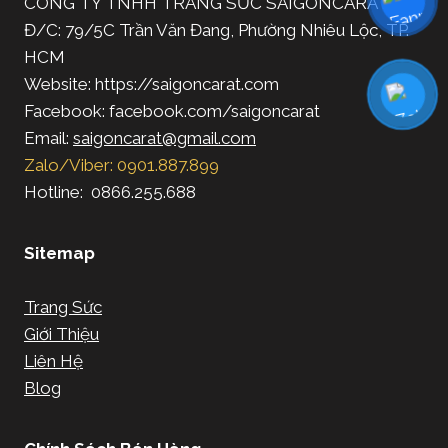
CÔNG TY TNHH TRANG SỨC SAIGONCARAT
Đ/C: 79/5C Trần Văn Đang, Phường Nhiêu Lộc, TP.
HCM
Website: https://saigoncarat.com
Facebook: facebook.com/saigoncarat
Email:
saigoncarat@gmail.com
Zalo/Viber: 0901.887.899
Hotline: 0866.255.688
Sitemap
Trang Sức
Giới Thiệu
Liên Hệ
Blog