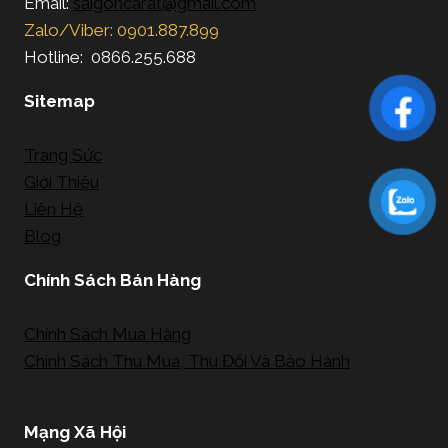
Email:
saigoncarat@gmail.com
Zalo/Viber: 0901.887.899
Hotline: 0866.255.688
Sitemap
Trang Sức
Giới Thiệu
Liên Hệ
Blog
Chính Sách Bán Hàng
Chính Sách Mua Hàng
Chính Sách Thu Mua, Thu Đổi Và Bảo Hành
Mạng Xã Hội