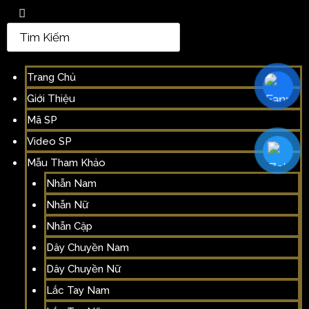
Trang Chủ
Giới Thiệu
Mã SP
Video SP
Mẫu Tham Khảo
Nhẫn Nam
Nhẫn Nữ
Nhẫn Cặp
Dây Chuyền Nam
Dây Chuyền Nữ
Lắc Tay Nam