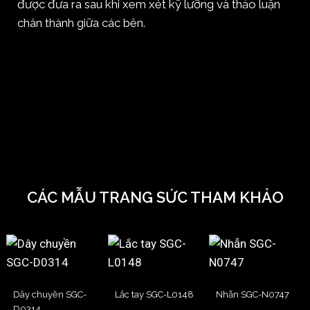
được đưa ra sau khi xem xét kỹ lưỡng và thảo luận
chân thành giữa các bên.
CÁC MẪU TRANG SỨC THAM KHẢO
Dây chuyền SGC-
Lắc tay SGC-L0148
Nhẫn SGC-N0747
D0314