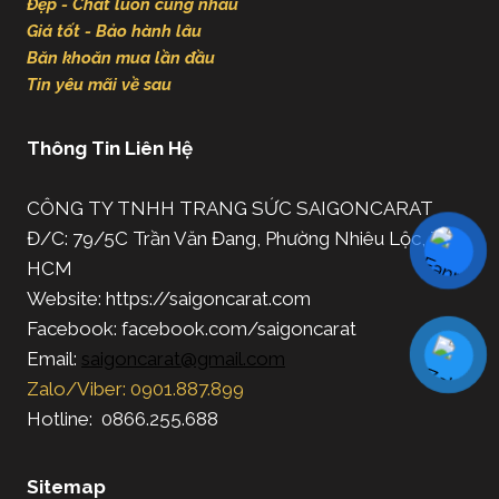
Đẹp - Chất luôn cùng nhau
Giá tốt - Bảo hành lâu
Băn khoăn mua lần đầu
Tin yêu mãi về sau
Thông Tin Liên Hệ
CÔNG TY TNHH TRANG SỨC SAIGONCARAT
Đ/C: 79/5C Trần Văn Đang, Phường Nhiêu Lộc, TP.
HCM
Website: https://saigoncarat.com
Facebook: facebook.com/saigoncarat
Email:
saigoncarat@gmail.com
Zalo/Viber: 0901.887.899
Hotline: 0866.255.688
Sitemap