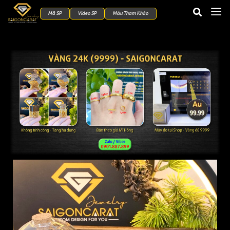
Mã SP
Video SP
Mẫu Tham Khảo