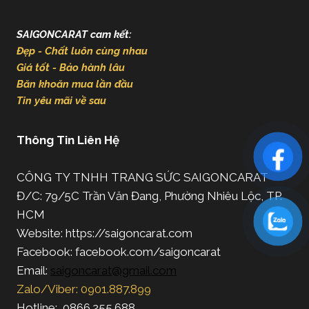
SAIGONCARAT cam kết:
Đẹp - Chất luôn cùng nhau
Giá tốt - Bảo hành lâu
Băn khoăn mua lần đầu
Tin yêu mãi về sau
Thông Tin Liên Hệ
CÔNG TY TNHH TRANG SỨC SAIGONCARAT
Đ/C: 79/5C Trần Văn Đang, Phường Nhiêu Lộc, TP.
HCM
Website: https://saigoncarat.com
Facebook: facebook.com/saigoncarat
Email:
saigoncarat@gmail.com
Zalo/Viber: 0901.887.899
Hotline: 0866.255.688