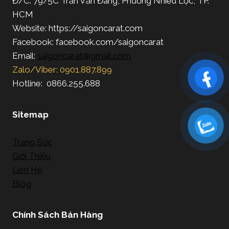
Đ/C: 79/5C Trần Văn Đang, Phường Nhiêu Lộc, TP.
HCM
Website: https://saigoncarat.com
Facebook: facebook.com/saigoncarat
Email:
saigoncarat@gmail.com
Zalo/Viber: 0901.887.899
Hotline: 0866.255.688
Sitemap
Trang Sức
Giới Thiệu
Liên Hệ
Blog
Chính Sách Bán Hàng