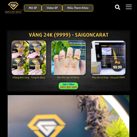
Mã SP
Video SP
Mẫu Tham Khảo