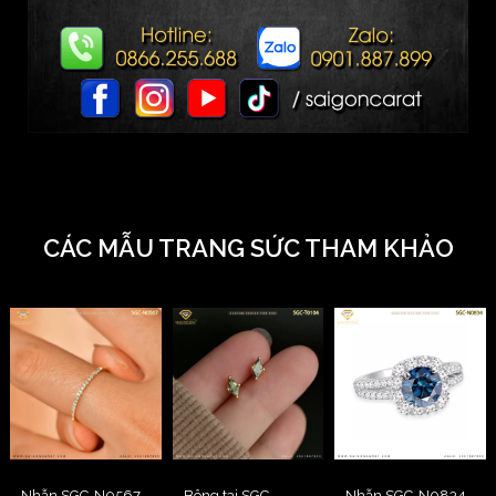
CÁC MẪU TRANG SỨC THAM KHẢO
Nhẫn SGC-N0567
Bông tai SGC-
Nhẫn SGC-N0834