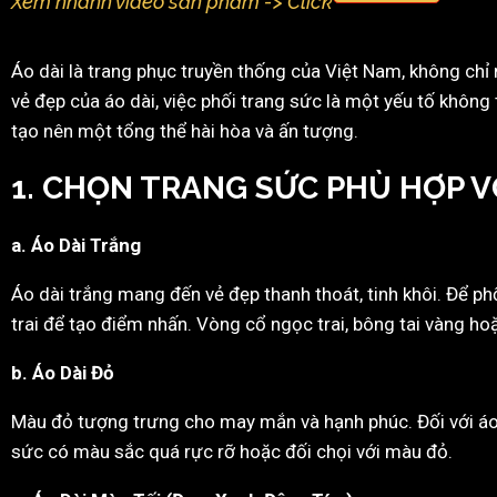
Xem nhanh video sản phẩm -> Click
Áo dài là trang phục truyền thống của Việt Nam, không chỉ
vẻ đẹp của áo dài, việc phối trang sức là một yếu tố không 
tạo nên một tổng thể hài hòa và ấn tượng.
1. CHỌN TRANG SỨC PHÙ HỢP V
a. Áo Dài Trắng
Áo dài trắng mang đến vẻ đẹp thanh thoát, tinh khôi. Để p
trai để tạo điểm nhấn. Vòng cổ ngọc trai, bông tai vàng ho
b. Áo Dài Đỏ
Màu đỏ tượng trưng cho may mắn và hạnh phúc. Đối với áo d
sức có màu sắc quá rực rỡ hoặc đối chọi với màu đỏ.