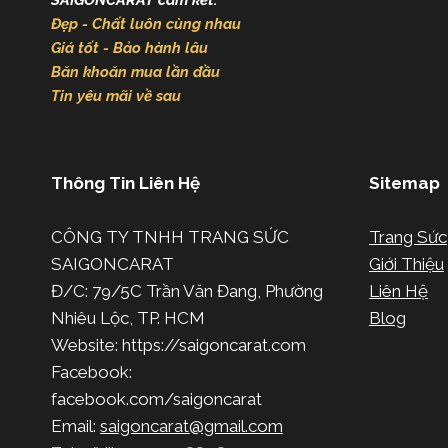
Đẹp - Chất luôn cùng nhau
Giá tốt - Bảo hành lâu
Băn khoăn mua lần đầu
Tin yêu mãi về sau
Thông Tin Liên Hệ
Sitemap
CÔNG TY TNHH TRANG SỨC
Trang Sức
SAIGONCARAT
Giới Thiệu
Đ/C: 79/5C Trần Văn Đang, Phường
Liên Hệ
Nhiêu Lộc, TP. HCM
Blog
Website: https://saigoncarat.com
Facebook:
facebook.com/saigoncarat
Email:
saigoncarat@gmail.com