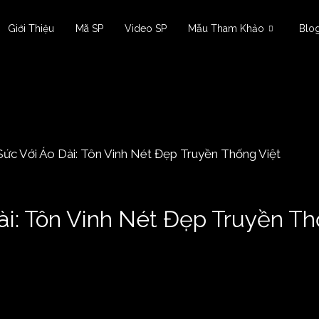
Giới Thiệu
Mã SP
Video SP
Mẫu Tham Khảo
Blo
ài: Tôn Vinh Nét Đẹp Truyền Th