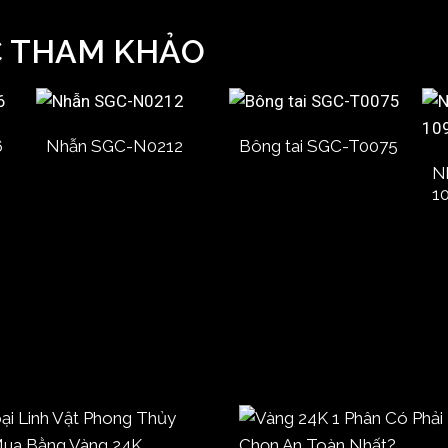
C THAM KHẢO
6
Nhẫn SGC-N0212
Bông tai SGC-T0075
N
1