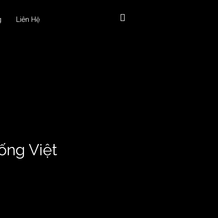
g
Liên Hệ
ống Việt