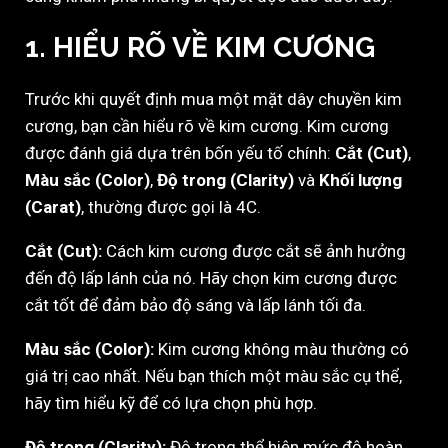
1. HIỂU RÕ VỀ KIM CƯƠNG
Trước khi quyết định mua một mặt dây chuyền kim
cương, bạn cần hiểu rõ về kim cương. Kim cương
được đánh giá dựa trên bốn yếu tố chính:
Cắt (Cut)
,
Màu sắc (Color)
,
Độ trong (Clarity)
và
Khối lượng
(Carat)
, thường được gọi là 4C.
Cắt (Cut):
Cách kim cương được cắt sẽ ảnh hưởng
đến độ lấp lánh của nó. Hãy chọn kim cương được
cắt tốt để đảm bảo độ sáng và lấp lánh tối đa.
Màu sắc (Color):
Kim cương không màu thường có
giá trị cao nhất. Nếu bạn thích một màu sắc cụ thể,
hãy tìm hiểu kỹ để có lựa chọn phù hợp.
Độ trong (Clarity):
Độ trong thể hiện mức độ hoàn