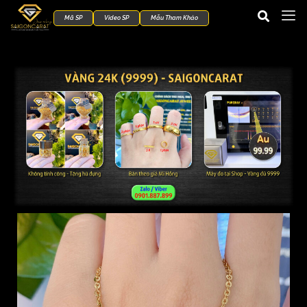
Mã SP
Video SP
Mẫu Tham Khảo