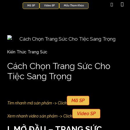
Mã SP
Video SP
Mẫu Tham Khảo
Kiến Thức Trang Sức
Cách Chọn Trang Sức Cho
Tiệc Sang Trọng
Mã SP
Tìm nhanh mã sản phẩm -> Click
Video SP
Xem nhanh video sản phẩm -> Click
I. MỞ ĐẦU – TRANG SỨC