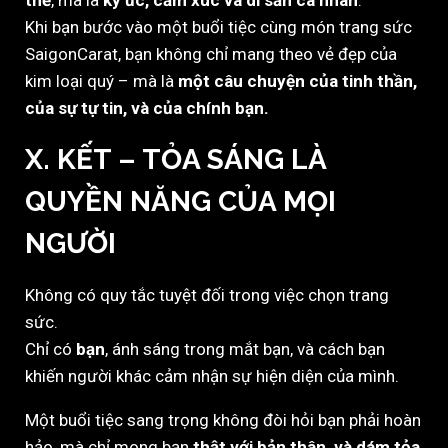
thể
, mà là
ký ức, cảm xúc và di sản cá nhân
.
Khi bạn bước vào một buổi tiệc cùng món trang sức
SaigonCarat, bạn không chỉ mang theo vẻ đẹp của
kim loại quý – mà là
một câu chuyện của tinh thần,
của sự tự tin, và của chính bạn.
X. KẾT – TỎA SÁNG LÀ
QUYỀN NĂNG CỦA MỌI
NGƯỜI
Không có quy tắc tuyệt đối trong việc chọn trang
sức.
Chỉ có
bạn
, ánh sáng trong mắt bạn, và cách bạn
khiến người khác cảm nhận sự hiện diện của mình.
Một buổi tiệc sang trọng không đòi hỏi bạn phải hoàn
hảo, mà chỉ mong bạn
thật với bản thân, và dám tỏa