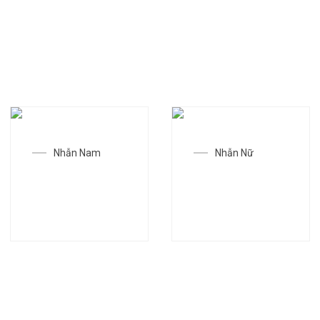
Nhẫn Nam
Nhẫn Nữ
Nhẫn SGC-
Nhẫn SGC-
N0261
N1696