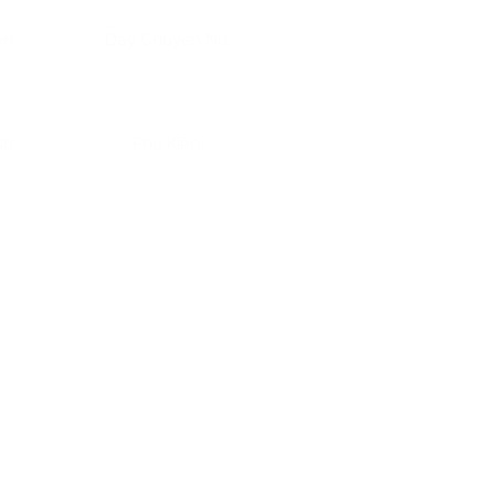
ền
Dây Chuyền Nữ
Nữ
Phụ Kiện
i tuổi có một bản mệnh và tính
ng sức phù hợp cho người tuổi