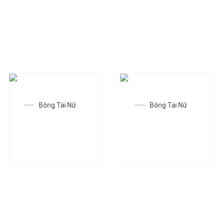
Bông Tai Nữ
Bông Tai Nữ
Bông tai SGC-
Bông tai SGC-
T0095
T0104