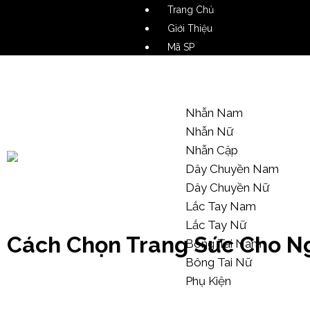
Trang Chủ
Giới Thiệu
Mã SP
Video SP
Mẫu Tham Khảo
Nhẫn Nam
Nhẫn Nữ
Nhẫn Cặp
Dây Chuyền Nam
Dây Chuyền Nữ
Kiến Thức Trang Sức
Lắc Tay Nam
Lắc Tay Nữ
Cách Chọn Trang Sức Cho Ng
Bông Tai Nam
Bông Tai Nữ
Phụ Kiện