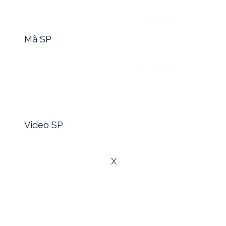
Tìm nhanh mã sản phẩm -> Click
Nhẫn Nam
Mã SP
Lắc Tay Nam
Xem nhanh video sản phẩm -> Click
Blog
Video SP
Liên Hệ
X
Trang sức không chỉ là phụ kiện làm đẹp mà còn mang nhiề
cách riêng, do đó việc chọn trang sức phù hợp với tuổi là 
Sửu, giúp họ không chỉ thêm phần xinh đẹp mà còn mang lạ
1. ĐẶC ĐIỂM CHUNG CỦA NGƯỜI