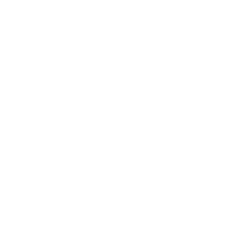
Nhẫn Nữ
Nhẫn Cặp
Dây Chuy
Nam
Lắc Tay Nữ
Bông Tai Nam
Bông Tai 
Tất Cả Sản Phẩm
u ý nghĩa phong thủy, đặc biệt là đối với người Á Đông. Mỗ
rất quan trọng. Bài viết này sẽ hướng dẫn bạn cách chọn tra
i may mắn và tài lộc.
 TUỔI SỬU