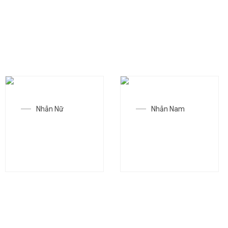
CÁC MẪU TRANG SỨC THAM KHẢO
Nhẫn Nữ
Nhẫn Nam
Nhẫn SGC-
Nhẫn SGC-
N1164
N1429
BÀI VIẾT KHÁC