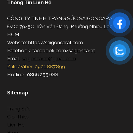
Thông Tin Liên Hệ
CÔNG TY TNHH TRANG SỨC SAIGONCARAT
Đ/C: 79/5C Trần Văn Đang, Phường Nhiêu Lộc, TP.
HCM
Website: https://saigoncarat.com
Facebook: facebook.com/saigoncarat
Email:
saigoncarat@gmail.com
Zalo/Viber: 0901.887.899
Hotline: 0866.255.688
Sitemap
Trang Sức
Giới Thiệu
Liên Hệ
Blog