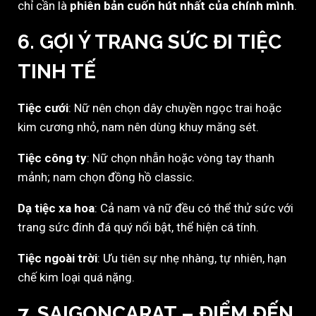
chỉ cần là
phiên bản cuốn hút nhất của chính mình
.
6. GỢI Ý TRANG SỨC ĐI TIỆC
TINH TẾ
Tiệc cưới
: Nữ nên chọn dây chuyền ngọc trai hoặc
kim cương nhỏ, nam nên dùng khuy măng sét.
Tiệc công ty
: Nữ chọn nhẫn hoặc vòng tay thanh
mảnh; nam chọn đồng hồ classic.
Dạ tiệc xa hoa
: Cả nam và nữ đều có thể thử sức với
trang sức đính đá quý nổi bật, thể hiện cá tính.
Tiệc ngoài trời
: Ưu tiên sự nhẹ nhàng, tự nhiên, hạn
chế kim loại quá nặng.
7. SAIGONCARAT – ĐIỂM ĐẾN