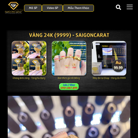
Mã SP
Video SP
Mẫu Tham Khảo