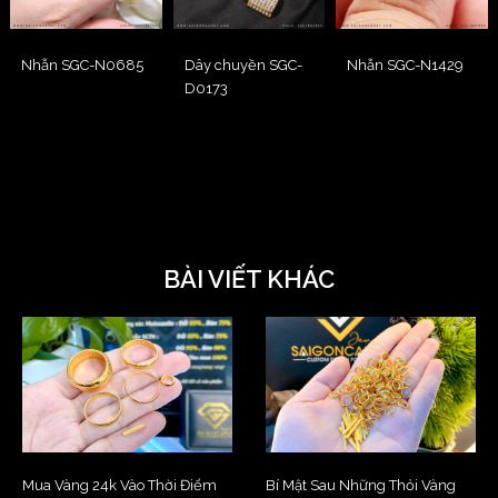
Nhẫn SGC-N0685
Dây chuyền SGC-
Nhẫn SGC-N1429
D0173
BÀI VIẾT KHÁC
Mua Vàng 24k Vào Thời Điểm
Bí Mật Sau Những Thỏi Vàng