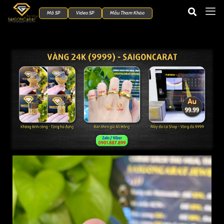
Mã SP
Video SP
Mẫu Tham Khảo