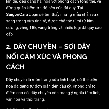
làn da, kiểu dáng hài hòa với phong cách tổng thể, và
đừng quên kiểm tra độ bền của đá quý. Tại
SaigonCarat
, bạn sẽ tìm thấy những mẫu nhẫn vừa
sang trọng vừa tinh tế, được chế tác tỉ mỉ từ kim
cương, vàng 18k, vàng trắng và nhiều loại đá quý cao
cấp.
2. DÂY CHUYỀN – SỢI DÂY
NỐI CẢM XÚC VÀ PHONG
CÁCH
Dây chuyền là món trang sức linh hoạt, có thể biến
hóa đa dạng từ đơn giản đến cầu kỳ. Không chỉ tô
điểm cho cổ, dây chuyền còn mang ý nghĩa tâm linh,
văn hóa và thời trang.