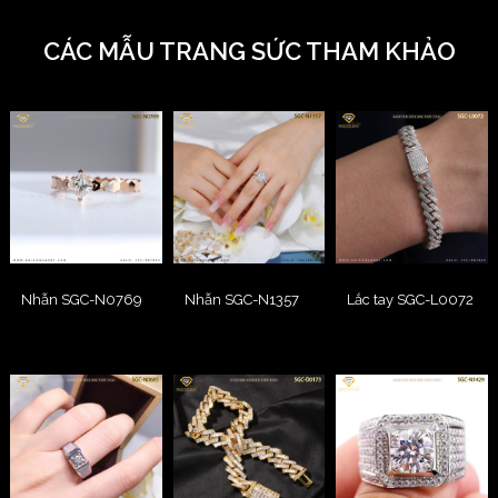
CÁC MẪU TRANG SỨC THAM KHẢO
Nhẫn SGC-N0769
Nhẫn SGC-N1357
Lắc tay SGC-L0072