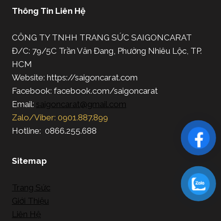
Thông Tin Liên Hệ
CÔNG TY TNHH TRANG SỨC SAIGONCARAT
Đ/C: 79/5C Trần Văn Đang, Phường Nhiêu Lộc, TP.
HCM
Website: https://saigoncarat.com
Facebook: facebook.com/saigoncarat
Email:
saigoncarat@gmail.com
Zalo/Viber: 0901.887.899
Hotline: 0866.255.688
Sitemap
Trang Sức
Giới Thiệu
Liên Hệ