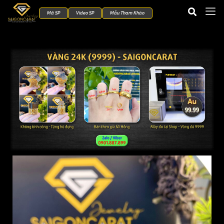
Mã SP
Video SP
Mẫu Tham Khảo