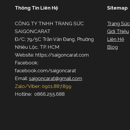
Thông Tin Liên Hệ
Sitemap
CÔNG TY TNHH TRANG SỨC
Trang Sức
SAIGONCARAT
Giới Thiệu
Đ/C: 79/5C Trần Văn Đang, Phường
Liên Hệ
Nhiêu Lộc, TP. HCM
Blog
Website: https://saigoncarat.com
Facebook:
facebook.com/saigoncarat
Email:
saigoncarat@gmail.com
Zalo/Viber: 0901.887.899
Hotline: 0866.255.688