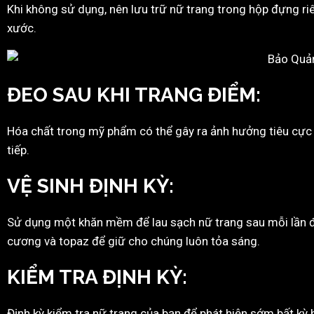
Khi không sử dụng, nên lưu trữ nữ trang trong hộp đựng riê
xước.
ĐEO SAU KHI
TRANG
ĐIỂM
:
Hóa chất trong mỹ phẩm có thể gây ra ảnh hưởng tiêu cực đố
tiếp.
VỆ
SINH
ĐỊNH KỲ
:
Sử dụng một khăn mềm để lau sạch nữ trang sau mỗi lần đe
cương và topaz để giữ cho chúng luôn tỏa sáng.
KIỂM TRA
ĐỊNH
KỲ:
Định kỳ kiểm tra nữ trang của bạn để phát hiện sớm bất kỳ