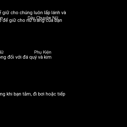
giữ cho chúng luôn lấp lánh và
ền
Dây Chuyền Nữ
hớ để giữ cho nữ trang của bạn
Nữ
Phụ Kiện
ng đối với đá quý và kim
g khi bạn tắm, đi bơi hoặc tiếp