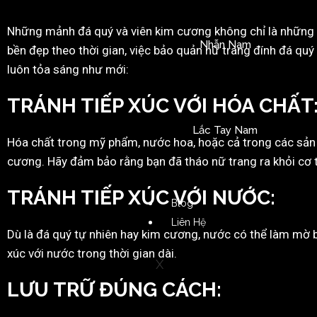
Những mảnh đá quý và viên kim cương không chỉ là những 
Nhẫn Nam
bền đẹp theo thời gian, việc bảo quản nữ trang đính đá quý
luôn tỏa sáng như mới:
TRÁNH TIẾP
XÚC
VỚI
HÓA
CHẤT
Lắc Tay Nam
Hóa chất trong mỹ phẩm, nước hoa, hoặc cả trong các sản
cương. Hãy đảm bảo rằng bạn đã tháo nữ trang ra khỏi cơ 
TRÁNH TIẾP
XÚC
VỚI NƯỚC
:
Blog
Liên Hệ
Dù là đá quý tự nhiên hay kim cương, nước có thể làm mờ b
xúc với nước trong thời gian dài.
X
LƯU TRỮ
ĐÚNG
CÁCH
: