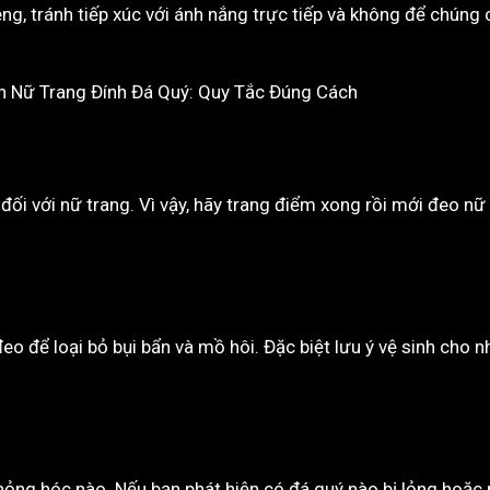
ng, tránh tiếp xúc với ánh nắng trực tiếp và không để chúng
i với nữ trang. Vì vậy, hãy trang điểm xong rồi mới đeo nữ 
o để loại bỏ bụi bẩn và mồ hôi. Đặc biệt lưu ý vệ sinh cho
 hỏng hóc nào. Nếu bạn phát hiện có đá quý nào bị lỏng hoặ