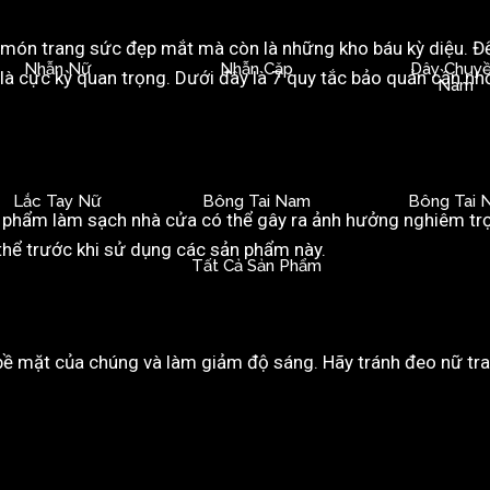
món trang sức đẹp mắt mà còn là những kho báu kỳ diệu. Để 
Nhẫn Nữ
Nhẫn Cặp
Dây Chuy
 là cực kỳ quan trọng. Dưới đây là 7 quy tắc bảo quản cần n
Nam
:
Lắc Tay Nữ
Bông Tai Nam
Bông Tai 
 phẩm làm sạch nhà cửa có thể gây ra ảnh hưởng nghiêm trọ
thể trước khi sử dụng các sản phẩm này.
Tất Cả Sản Phẩm
ề mặt của chúng và làm giảm độ sáng. Hãy tránh đeo nữ tran