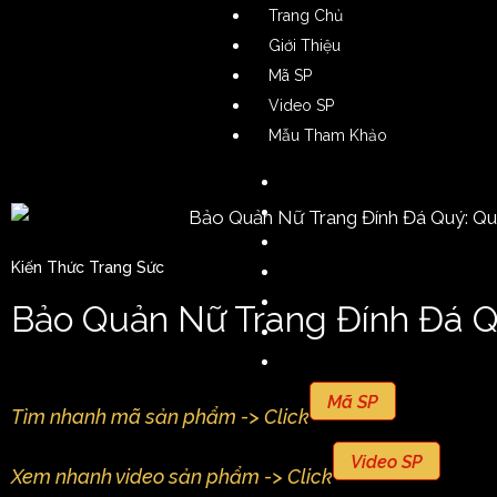
Trang Chủ
Giới Thiệu
Mã SP
Video SP
Mẫu Tham Khảo
Nhẫn Nam
Nhẫn Nữ
Nhẫn Cặp
Kiến Thức Trang Sức
Dây Chuyền Nam
Dây Chuyền Nữ
Bảo Quản Nữ Trang Đính Đá 
Lắc Tay Nam
Lắc Tay Nữ
Bông Tai Nam
Mã SP
Tìm nhanh mã sản phẩm -> Click
Bông Tai Nữ
Phụ Kiện
Video SP
Xem nhanh video sản phẩm -> Click