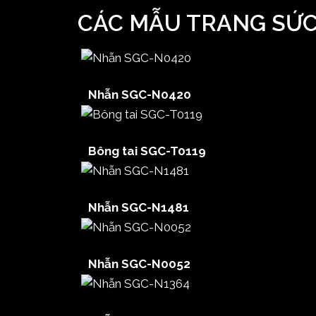
CÁC MẪU TRANG SỨ
Nhẫn SGC-N0420
Bông tai SGC-T0119
Nhẫn SGC-N1481
Nhẫn SGC-N0052