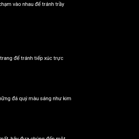
 chạm vào nhau để tránh trầy
trang để tránh tiếp xúc trực
 những đá quý màu sáng như kim
c mất, hãy đưa chúng đến một