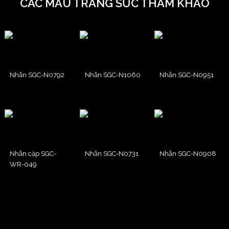
CÁC MẪU TRANG SỨC THAM KHẢO
Nhẫn SGC-N0792
Nhẫn SGC-N1060
Nhẫn SGC-N0951
Nhẫn cặp SGC-
Nhẫn SGC-N0731
Nhẫn SGC-N0908
WR-049