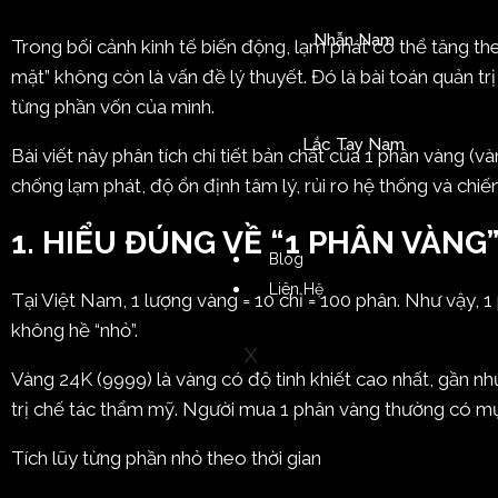
Nhẫn Nam
Trong bối cảnh kinh tế biến động, lạm phát có thể tăng theo
mặt” không còn là vấn đề lý thuyết. Đó là bài toán quản trị
từng phần vốn của mình.
Lắc Tay Nam
Bài viết này phân tích chi tiết bản chất của 1 phân vàng (v
chống lạm phát, độ ổn định tâm lý, rủi ro hệ thống và chiế
1. HIỂU ĐÚNG VỀ “1 PHÂN VÀNG
Blog
Liên Hệ
Tại Việt Nam, 1 lượng vàng = 10 chỉ = 100 phân. Như vậy, 
không hề “nhỏ”.
X
Vàng 24K (9999) là vàng có độ tinh khiết cao nhất, gần nh
trị chế tác thẩm mỹ. Người mua 1 phân vàng thường có mụ
Tích lũy từng phần nhỏ theo thời gian