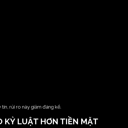
tín, rủi ro này giảm đáng kể.
ẠO KỶ LUẬT HƠN TIỀN MẶT