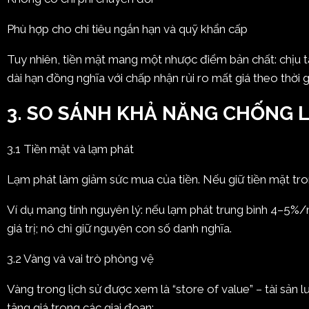
Phù hợp cho chi tiêu ngắn hạn và quỹ khẩn cấp
Tuy nhiên, tiền mặt mang một nhược điểm bản chất: chịu tá
dài hạn đồng nghĩa với chấp nhận rủi ro mất giá theo thời g
3. SO SÁNH KHẢ NĂNG CHỐNG 
3.1 Tiền mặt và lạm phát
Lạm phát làm giảm sức mua của tiền. Nếu giữ tiền mặt trong
Ví dụ mang tính nguyên lý: nếu lạm phát trung bình 4–5%
giá trị; nó chỉ giữ nguyên con số danh nghĩa.
3.2 Vàng và vai trò phòng vệ
Vàng trong lịch sử được xem là “store of value” – tài sản 
tăng giá trong các giai đoạn: