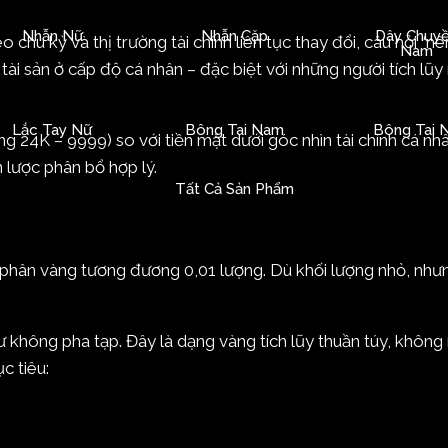
Nhẫn Nữ
Nhẫn Cặp
Dây Chuy
 chu kỳ và thị trường tài chính liên tục thay đổi, câu hỏi “nê
Nam
 tài sản ở cấp độ cá nhân – đặc biệt với những người tích lũy
Lắc Tay Nữ
Bông Tai Nam
Bông Tai 
àng 24K – 9999) so với tiền mặt dưới góc nhìn tài chính cá nh
n lược phân bổ hợp lý.
Tất Cả Sản Phẩm
”
1 phân vàng tương đương 0,01 lượng. Dù khối lượng nhỏ, nhưn
ư không pha tạp. Đây là dạng vàng tích lũy thuần túy, không
c tiêu: