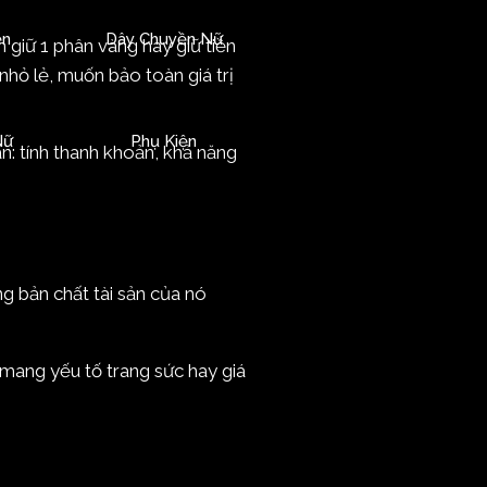
ền
Dây Chuyền Nữ
n giữ 1 phân vàng hay giữ tiền
 nhỏ lẻ, muốn bảo toàn giá trị
Nữ
Phụ Kiện
ân: tính thanh khoản, khả năng
g bản chất tài sản của nó
 mang yếu tố trang sức hay giá