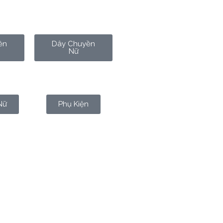
ền
Dây Chuyền
Nữ
Nữ
Phụ Kiện
hính bền vững đều được xây từ
n – lại mang ý nghĩa chiến lược