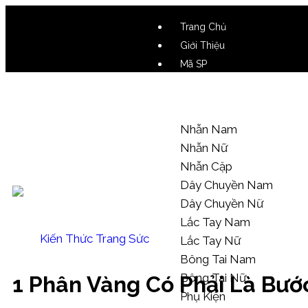
Trang Chủ
Giới Thiệu
Mã SP
Video SP
Mẫu Tham Khảo
Nhẫn Nam
Nhẫn Nữ
Nhẫn Cặp
Dây Chuyền Nam
Dây Chuyền Nữ
Lắc Tay Nam
Kiến Thức Trang Sức
Lắc Tay Nữ
Bông Tai Nam
Bông Tai Nữ
1 Phân Vàng Có Phải Là Bướ
Phụ Kiện