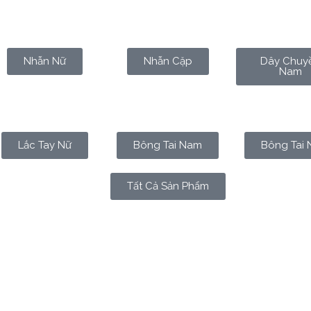
Nhẫn Nữ
Nhẫn Cặp
Dây Chuy
Nam
Lắc Tay Nữ
Bông Tai Nam
Bông Tai 
Tất Cả Sản Phẩm
t đầu bằng những con số lớn. Phần đông những nền tảng tài c
cảnh đó, “1 phân vàng” – một đơn vị tưởng chừng rất khiêm tố