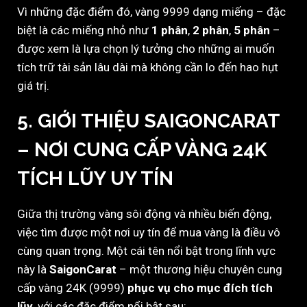
Vì những đặc điểm đó, vàng 9999 dạng miếng – đặc
biệt là các miếng nhỏ như
1 phân
,
2 phân
,
5 phân
–
được xem là lựa chọn lý tưởng cho những ai muốn
tích trữ tài sản lâu dài mà không cần lo đến hao hụt
giá trị.
5. GIỚI THIỆU SAIGONCARAT
– NƠI CUNG CẤP VÀNG 24K
TÍCH LŨY UY TÍN
Giữa thị trường vàng sôi động và nhiều biến động,
việc tìm được một nơi uy tín để mua vàng là điều vô
cùng quan trọng. Một cái tên nổi bật trong lĩnh vực
này là
SaigonCarat
– một thương hiệu chuyên cung
cấp vàng 24K (9999)
phục vụ cho mục đích tích
lũy
, với các đặc điểm nổi bật sau: