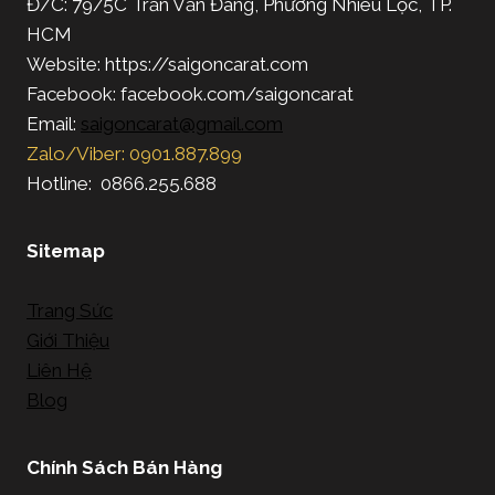
Đ/C: 79/5C Trần Văn Đang, Phường Nhiêu Lộc, TP.
HCM
Website: https://saigoncarat.com
Facebook: facebook.com/saigoncarat
Email:
saigoncarat@gmail.com
Zalo/Viber: 0901.887.899
Hotline: 0866.255.688
Sitemap
Trang Sức
Giới Thiệu
Liên Hệ
Blog
Chính Sách Bán Hàng