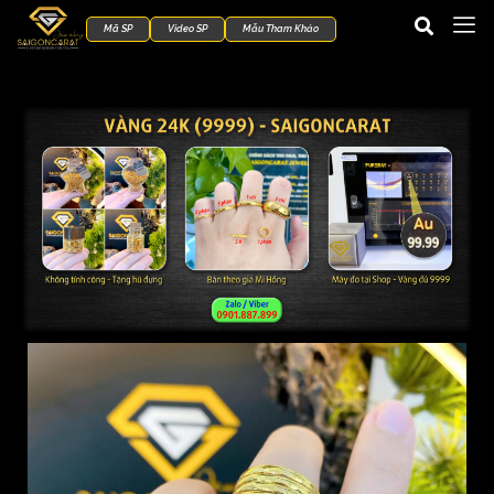
Mã SP
Video SP
Mẫu Tham Khảo